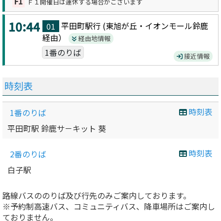
F1
Ｆ１開催日は運休する場合がございます
10:44
平田町駅
行 (
東旭が丘・イオンモール鈴鹿
01
経由）
経由地情報
1番のりば
接近情報
時刻表
時刻表
1番のりば
平田町駅 鈴鹿サ－キット 葵
時刻表
2番のりば
白子駅
路線バスののりば及び行先のみご案内しております。
※予約制高速バス、コミュニティバス、降車場所はご案内し
ておりません。