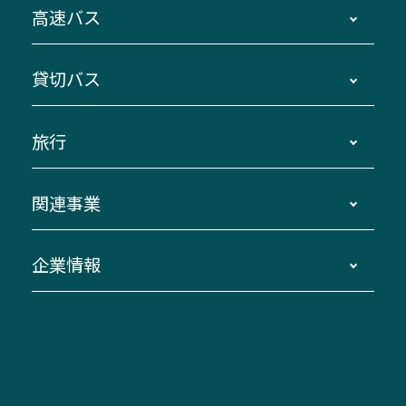
時刻・運賃・停留所・路線図・冊子型時刻表
高速バス
主要停留所案内図・時刻表
地区別路線図
鳥羽・伊勢・県内各地 ～東京・埼玉
貸切バス
路線バスのご利用方法
南紀・VISON～横浜・東京・埼玉
運賃・乗車券・乗車券発売窓口
四日市～京都
観光バスの種類・設備
旅行
三重交通接近情報バスロケーションシステム
伊賀～名古屋
貸切バスのご利用について
ダイヤ改正情報
長島温泉～名古屋・栄
よくあるご質問
バスツアー・旅行
関連事業
迂回・休止について
南紀～VISON～名古屋
お問い合わせ
貸切バス団体旅行
臨時バスについて
湯の山温泉～名古屋
窓口案内
生命保険・損害保険
企業情報
伊勢二見鳥羽周遊バスCANばす
桑名・長島温泉・金城ふ頭駅～中部国際空港
美し国周遊ばす
自家用自動車車両運行管理
「みえブルーライン」（三重大学病院直通バ
（休止中）
よくあるご質問
大型自動車車検鈑金
会社情報
ス）
四日市～中部国際空港（休止中）
お問い合わせ
バス・タクシー交通広告
IR・決算情報
アンパンマンミュージアムバス
その他の高速バス
ITサービス（RPA業務自動化支援）
三重交通の取組み・CSR
VISON（ヴィソン）へのアクセス
異常事態発生時のお願い
観光コンサルティング
採用情報