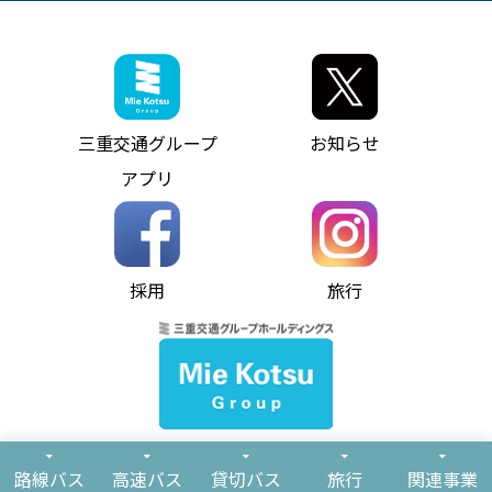
神都ライナー
お客様駐車場のご案内
月極駐車場（津市内）
三重交通公式キャラクター
ミジュマルの電気バス
フリーWi-Fiサービスについて（高速バス）
ザ・バスコレクション三重交通バスセット
ファンコーナー
ミジュマルのラッピングバス（鈴鹿管内）
アイコンの説明
三重交通公式グッズ
お問い合わせ
参宮バス
インターネット予約
お知らせ・最新情報一覧
三重交通グループ
お知らせ
神都バス
よくあるご質問
ニュースリリース
アプリ
パールシャトル
お問い合わせ
お問い合わせ
バス情報の見える化
個人情報保護方針
コミュニティバス
ソーシャルメディア運用ポリシー
バス・タクシー交通広告
採用
旅行
ホームページのご利用にあたって
異常事態発生時のお願い
Notes for Using this Website
よくあるご質問
推奨環境
お問い合わせ
よくあるご質問
サイトマップ
© Mie Kotsu Co.,Ltd.
路線バス
高速バス
貸切バス
旅行
関連事業