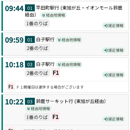
09:44
平田町駅
行 (
東旭が丘・イオンモール鈴鹿
01
経由）
経由地情報
1番のりば
接近情報
09:59
白子駅
行
01
経由地情報
2番のりば
接近情報
10:18
白子駅
行
03
経由地情報
F1
2番のりば
接近情報
F1
Ｆ１開催日は運休する場合がございます
10:22
鈴鹿サ－キット
行 (
東旭が丘
経由）
03
経由地情報
F1
1番のりば
接近情報