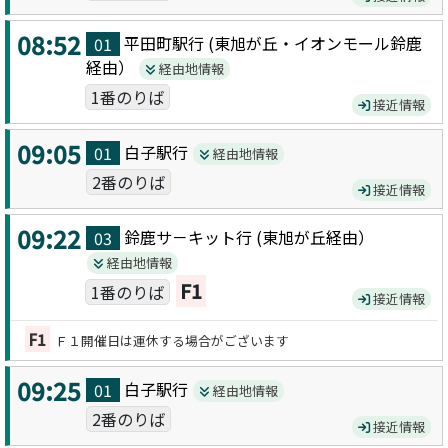
08:52
平田町駅
行 (
東旭が丘・イオンモール鈴鹿
01
経由）
経由地情報
1番のりば
接近情報
09:05
白子駅
行
01
経由地情報
2番のりば
接近情報
09:22
鈴鹿サ－キット
行 (
東旭が丘
経由）
03
経由地情報
F1
1番のりば
接近情報
F1
Ｆ１開催日は運休する場合がございます
09:25
白子駅
行
01
経由地情報
2番のりば
接近情報