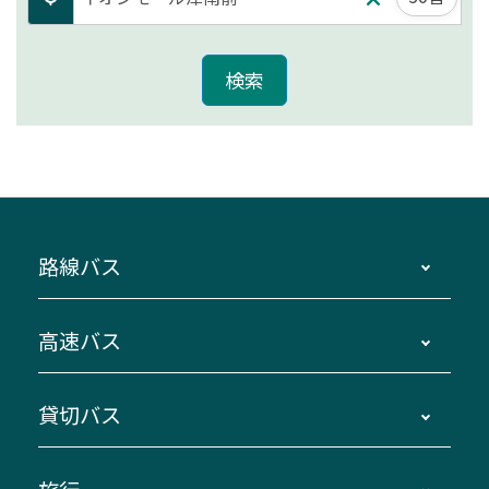
路線バス
時刻・運賃・停留所・路線図・冊子型時刻表
高速バス
主要停留所案内図・時刻表
地区別路線図
鳥羽・伊勢・県内各地 ～東京・埼玉
貸切バス
路線バスのご利用方法
南紀・VISON～横浜・東京・埼玉
運賃・乗車券・乗車券発売窓口
四日市～京都
観光バスの種類・設備