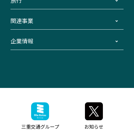
旅行
三重交通接近情報バスロケーションシステム
伊賀～名古屋
貸切バスのご利用について
ダイヤ改正情報
長島温泉～名古屋・栄
よくあるご質問
バスツアー・旅行
関連事業
迂回・休止について
南紀～VISON～名古屋
お問い合わせ
貸切バス団体旅行
臨時バスについて
湯の山温泉～名古屋
窓口案内
生命保険・損害保険
企業情報
伊勢二見鳥羽周遊バスCANばす
桑名・長島温泉・金城ふ頭駅～中部国際空港
美し国周遊ばす
自家用自動車車両運行管理
「みえブルーライン」（三重大学病院直通バ
（休止中）
よくあるご質問
大型自動車車検鈑金
会社情報
ス）
四日市～中部国際空港（休止中）
お問い合わせ
バス・タクシー交通広告
IR・決算情報
アンパンマンミュージアムバス
その他の高速バス
ITサービス（RPA業務自動化支援）
三重交通の取組み・CSR
VISON（ヴィソン）へのアクセス
異常事態発生時のお願い
観光コンサルティング
採用情報
神都ライナー
お客様駐車場のご案内
月極駐車場（津市内）
三重交通公式キャラクター
ミジュマルの電気バス
フリーWi-Fiサービスについて（高速バス）
ザ・バスコレクション三重交通バスセット
ファンコーナー
ミジュマルのラッピングバス（鈴鹿管内）
アイコンの説明
三重交通公式グッズ
お問い合わせ
参宮バス
インターネット予約
お知らせ・最新情報一覧
三重交通グループ
お知らせ
神都バス
よくあるご質問
ニュースリリース