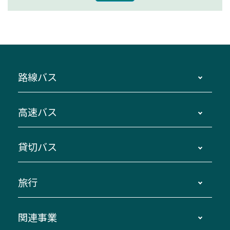
路線バス
時刻・運賃・停留所・路線図・冊子型時刻表
高速バス
主要停留所案内図・時刻表
地区別路線図
鳥羽・伊勢・県内各地 ～東京・埼玉
貸切バス
路線バスのご利用方法
南紀・VISON～横浜・東京・埼玉
運賃・乗車券・乗車券発売窓口
四日市～京都
観光バスの種類・設備
旅行
三重交通接近情報バスロケーションシステム
伊賀～名古屋
貸切バスのご利用について
ダイヤ改正情報
長島温泉～名古屋・栄
よくあるご質問
バスツアー・旅行
関連事業
迂回・休止について
南紀～VISON～名古屋
お問い合わせ
貸切バス団体旅行