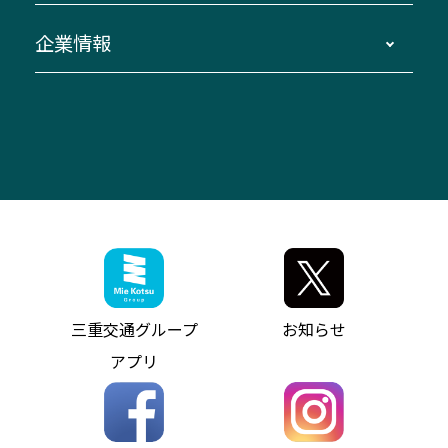
臨時バスについて
湯の山温泉～名古屋
窓口案内
生命保険・損害保険
企業情報
伊勢二見鳥羽周遊バスCANばす
桑名・長島温泉・金城ふ頭駅～中部国際空港
美し国周遊ばす
自家用自動車車両運行管理
「みえブルーライン」（三重大学病院直通バ
（休止中）
よくあるご質問
大型自動車車検鈑金
会社情報
ス）
四日市～中部国際空港（休止中）
お問い合わせ
バス・タクシー交通広告
IR・決算情報
アンパンマンミュージアムバス
その他の高速バス
ITサービス（RPA業務自動化支援）
三重交通の取組み・CSR
VISON（ヴィソン）へのアクセス
異常事態発生時のお願い
観光コンサルティング
採用情報
神都ライナー
お客様駐車場のご案内
月極駐車場（津市内）
三重交通公式キャラクター
ミジュマルの電気バス
フリーWi-Fiサービスについて（高速バス）
ザ・バスコレクション三重交通バスセット
ファンコーナー
ミジュマルのラッピングバス（鈴鹿管内）
アイコンの説明
三重交通公式グッズ
お問い合わせ
参宮バス
インターネット予約
お知らせ・最新情報一覧
三重交通グループ
お知らせ
神都バス
よくあるご質問
ニュースリリース
アプリ
パールシャトル
お問い合わせ
お問い合わせ
バス情報の見える化
個人情報保護方針
コミュニティバス
ソーシャルメディア運用ポリシー