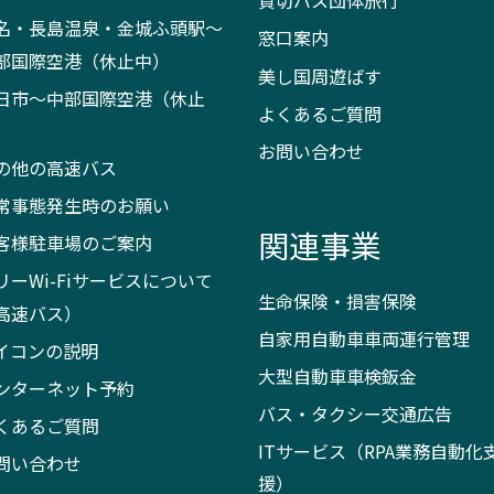
貸切バス団体旅行
名・長島温泉・金城ふ頭駅～
窓口案内
部国際空港（休止中）
美し国周遊ばす
日市～中部国際空港（休止
よくあるご質問
）
お問い合わせ
の他の高速バス
常事態発生時のお願い
関連事業
客様駐車場のご案内
リーWi-Fiサービスについて
生命保険・損害保険
高速バス）
自家用自動車車両運行管理
イコンの説明
大型自動車車検鈑金
ンターネット予約
バス・タクシー交通広告
くあるご質問
ITサービス（RPA業務自動化
問い合わせ
援）