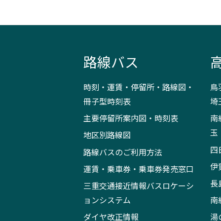
路線バス
時刻・運賃・停留所・路線図・
鳥
冊子型時刻表
埼
主要停留所案内図・時刻表
南
玉
地区別路線図
四
路線バスのご利用方法
伊
運賃・乗車券・乗車券発売窓口
長
三重交通接近情報バスロケーシ
ョンシステム
南
ダイヤ改正情報
湯