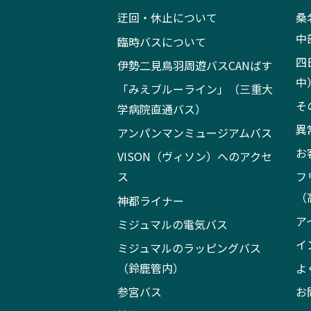
迂回・休止について
桑
中
臨時バスについて
四
伊勢二見鳥羽周遊バスCANばす
中
「みえブルーライン」（三重大
そ
学病院直通バス）
異
アンパンマンミュージアムバス
お
VISON（ヴィソン）へのアクセ
ス
フ
（
神都ライナー
ア
ミジュマルの電気バス
イ
ミジュマルのラッピングバス
（鈴鹿管内）
よ
参宮バス
お