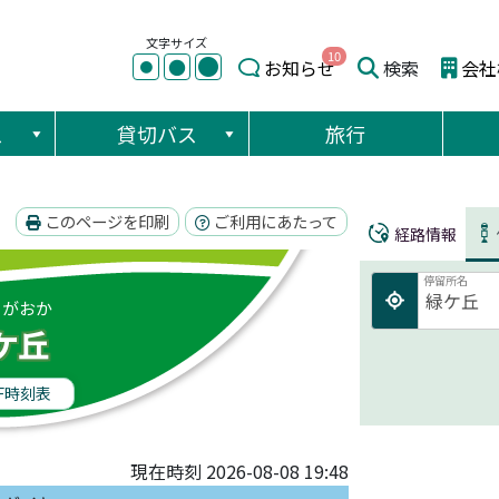
文字サイズ
10
●
●
お知らせ
検索
会社
●
ス
貸切バス
旅行
このページを印刷
ご利用にあたって
経路情報
停留所名
りがおか
ケ丘
F時刻表
現在時刻 2026-08-08 19:48