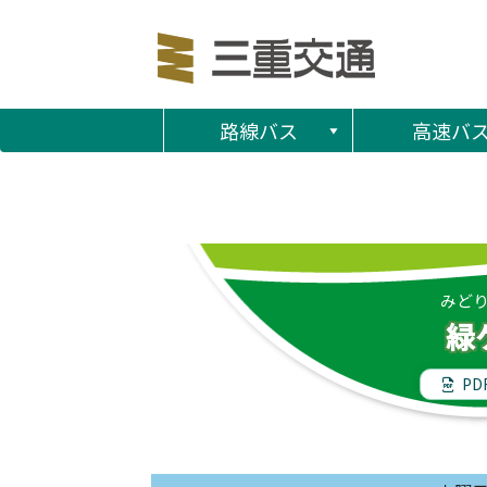
路線バス
高速バ
みど
緑
PD