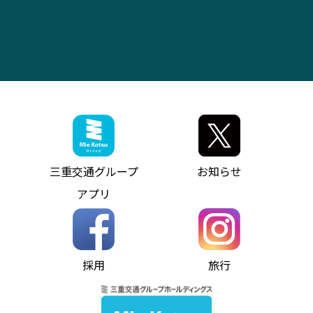
よくあるご質問
大型自動車車検鈑金
会社情報
ス）
四日市～中部国際空港（休止中）
お問い合わせ
バス・タクシー交通広告
IR・決算情報
アンパンマンミュージアムバス
その他の高速バス
ITサービス（RPA業務自動化支援）
三重交通の取組み・CSR
VISON（ヴィソン）へのアクセス
異常事態発生時のお願い
観光コンサルティング
採用情報
神都ライナー
お客様駐車場のご案内
月極駐車場（津市内）
三重交通公式キャラクター
ミジュマルの電気バス
フリーWi-Fiサービスについて（高速バス）
ザ・バスコレクション三重交通バスセット
ファンコーナー
ミジュマルのラッピングバス（鈴鹿管内）
アイコンの説明
三重交通公式グッズ
お問い合わせ
参宮バス
インターネット予約
お知らせ・最新情報一覧
三重交通グループ
お知らせ
神都バス
よくあるご質問
ニュースリリース
アプリ
パールシャトル
お問い合わせ
お問い合わせ
バス情報の見える化
個人情報保護方針
コミュニティバス
ソーシャルメディア運用ポリシー
バス・タクシー交通広告
採用
旅行
ホームページのご利用にあたって
異常事態発生時のお願い
Notes for Using this Website
よくあるご質問