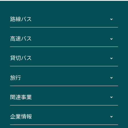
路線バス
時刻・運賃・停留所・路線図・冊子型時刻表
高速バス
主要停留所案内図・時刻表
地区別路線図
鳥羽・伊勢・県内各地 ～東京・埼玉
貸切バス
路線バスのご利用方法
南紀・VISON～横浜・東京・埼玉
運賃・乗車券・乗車券発売窓口
四日市～京都
観光バスの種類・設備
旅行
三重交通接近情報バスロケーションシステム
伊賀～名古屋
貸切バスのご利用について
ダイヤ改正情報
長島温泉～名古屋・栄
よくあるご質問
バスツアー・旅行
関連事業
迂回・休止について
南紀～VISON～名古屋
お問い合わせ
貸切バス団体旅行
臨時バスについて
湯の山温泉～名古屋
窓口案内
生命保険・損害保険
企業情報
伊勢二見鳥羽周遊バスCANばす
桑名・長島温泉・金城ふ頭駅～中部国際空港
美し国周遊ばす
自家用自動車車両運行管理
「みえブルーライン」（三重大学病院直通バ
（休止中）