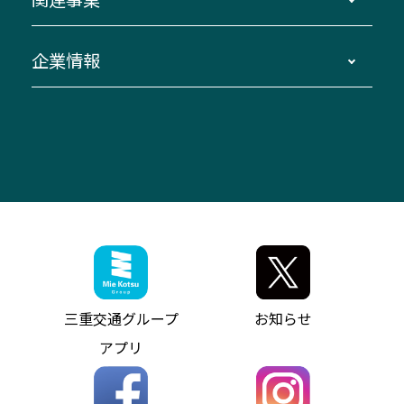
迂回・休止について
南紀～VISON～名古屋
お問い合わせ
貸切バス団体旅行
臨時バスについて
湯の山温泉～名古屋
窓口案内
生命保険・損害保険
企業情報
伊勢二見鳥羽周遊バスCANばす
桑名・長島温泉・金城ふ頭駅～中部国際空港
美し国周遊ばす
自家用自動車車両運行管理
「みえブルーライン」（三重大学病院直通バ
（休止中）
よくあるご質問
大型自動車車検鈑金
会社情報
ス）
四日市～中部国際空港（休止中）
お問い合わせ
バス・タクシー交通広告
IR・決算情報
アンパンマンミュージアムバス
その他の高速バス
ITサービス（RPA業務自動化支援）
三重交通の取組み・CSR
VISON（ヴィソン）へのアクセス
異常事態発生時のお願い
観光コンサルティング
採用情報
神都ライナー
お客様駐車場のご案内
月極駐車場（津市内）
三重交通公式キャラクター
ミジュマルの電気バス
フリーWi-Fiサービスについて（高速バス）
ザ・バスコレクション三重交通バスセット
ファンコーナー
ミジュマルのラッピングバス（鈴鹿管内）
アイコンの説明
三重交通公式グッズ
お問い合わせ
参宮バス
インターネット予約
お知らせ・最新情報一覧
三重交通グループ
お知らせ
神都バス
よくあるご質問
ニュースリリース
アプリ
パールシャトル
お問い合わせ
お問い合わせ
バス情報の見える化
個人情報保護方針