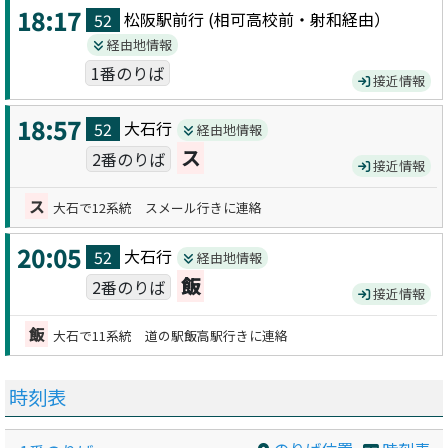
18:17
松阪駅前
行 (
相可高校前・射和
経由）
52
経由地情報
1番のりば
接近情報
18:57
大石
行
52
経由地情報
ス
2番のりば
接近情報
ス
大石で12系統 スメール行きに連絡
20:05
大石
行
52
経由地情報
飯
2番のりば
接近情報
飯
大石で11系統 道の駅飯高駅行きに連絡
時刻表