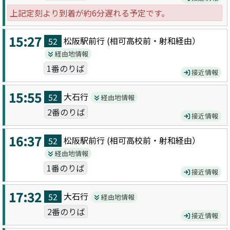
上記定刻より到着が約6分遅れる予定です。
15:27
松阪駅前
行 (
相可高校前・射和
経由）
52
経由地情報
1番のりば
接近情報
15:55
大石
行
52
経由地情報
2番のりば
接近情報
16:37
松阪駅前
行 (
相可高校前・射和
経由）
52
経由地情報
1番のりば
接近情報
17:32
大石
行
52
経由地情報
2番のりば
接近情報