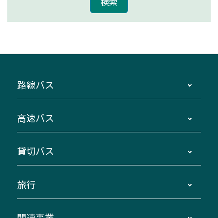
路線バス
時刻・運賃・停留所・路線図・冊子型時刻表
高速バス
主要停留所案内図・時刻表
地区別路線図
鳥羽・伊勢・県内各地 ～東京・埼玉
貸切バス
路線バスのご利用方法
南紀・VISON～横浜・東京・埼玉
運賃・乗車券・乗車券発売窓口
四日市～京都
観光バスの種類・設備
旅行
三重交通接近情報バスロケーションシステム
伊賀～名古屋
貸切バスのご利用について
ダイヤ改正情報
長島温泉～名古屋・栄
よくあるご質問
バスツアー・旅行
関連事業