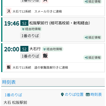
接近情報
ス
大石で12系統 スメール行きに連絡
19:46
松阪駅前
行 (
相可高校前・射和
経由）
52
経由地情報
1番のりば
接近情報
20:00
大石
行
52
経由地情報
飯
1番のりば
接近情報
飯
大石で11系統 道の駅飯高駅行きに連絡
時刻表
のりば位置
時刻表
1番のりば
大石 松阪駅前