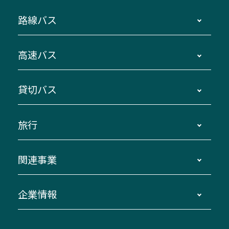
路線バス
時刻・運賃・停留所・路線図・冊子型時刻表
高速バス
主要停留所案内図・時刻表
地区別路線図
鳥羽・伊勢・県内各地 ～東京・埼玉
貸切バス
路線バスのご利用方法
南紀・VISON～横浜・東京・埼玉
運賃・乗車券・乗車券発売窓口
四日市～京都
観光バスの種類・設備
旅行
三重交通接近情報バスロケーションシステム
伊賀～名古屋
貸切バスのご利用について
ダイヤ改正情報
長島温泉～名古屋・栄
よくあるご質問
バスツアー・旅行
関連事業
迂回・休止について
南紀～VISON～名古屋
お問い合わせ
貸切バス団体旅行
臨時バスについて
湯の山温泉～名古屋
窓口案内
生命保険・損害保険
企業情報
伊勢二見鳥羽周遊バスCANばす
桑名・長島温泉・金城ふ頭駅～中部国際空港
美し国周遊ばす
自家用自動車車両運行管理
「みえブルーライン」（三重大学病院直通バ
（休止中）
よくあるご質問
大型自動車車検鈑金
会社情報
ス）
四日市～中部国際空港（休止中）