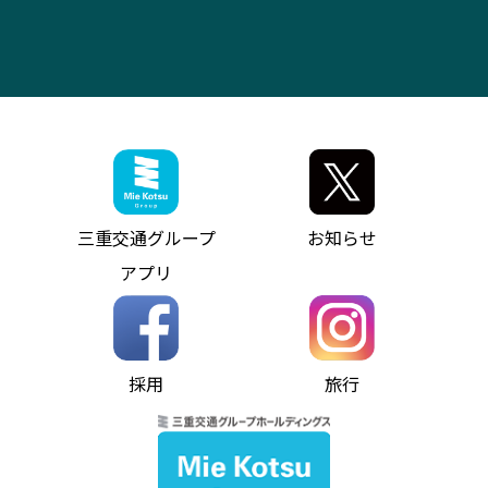
お問い合わせ
バス・タクシー交通広告
IR・決算情報
アンパンマンミュージアムバス
その他の高速バス
ITサービス（RPA業務自動化支援）
三重交通の取組み・CSR
VISON（ヴィソン）へのアクセス
異常事態発生時のお願い
観光コンサルティング
採用情報
神都ライナー
お客様駐車場のご案内
月極駐車場（津市内）
三重交通公式キャラクター
ミジュマルの電気バス
フリーWi-Fiサービスについて（高速バス）
ザ・バスコレクション三重交通バスセット
ファンコーナー
ミジュマルのラッピングバス（鈴鹿管内）
アイコンの説明
三重交通公式グッズ
お問い合わせ
参宮バス
インターネット予約
お知らせ・最新情報一覧
三重交通グループ
お知らせ
神都バス
よくあるご質問
ニュースリリース
アプリ
パールシャトル
お問い合わせ
お問い合わせ
バス情報の見える化
個人情報保護方針
コミュニティバス
ソーシャルメディア運用ポリシー
バス・タクシー交通広告
採用
旅行
ホームページのご利用にあたって
異常事態発生時のお願い
Notes for Using this Website
よくあるご質問
推奨環境
お問い合わせ