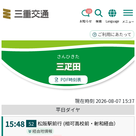
10
お知らせ
検索
Language
メニュー
ご利用にあたって
さんひきた
三疋田
PDF時刻表
現在時刻 2026-08-07 15:37
平日ダイヤ
15:48
松阪駅前
行 (
相可高校前・射和
経由）
52
経由地情報