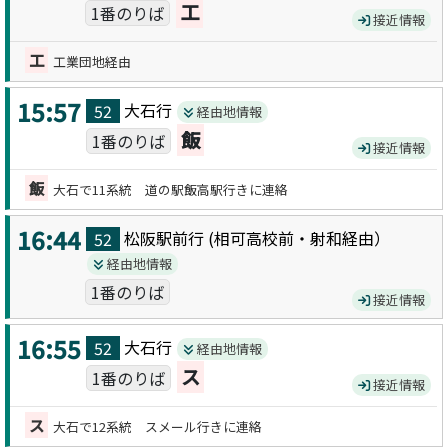
工
1番のりば
接近情報
工
工業団地経由
15:57
大石
行
52
経由地情報
飯
1番のりば
接近情報
飯
大石で11系統 道の駅飯高駅行きに連絡
16:44
松阪駅前
行 (
相可高校前・射和
経由）
52
経由地情報
1番のりば
接近情報
16:55
大石
行
52
経由地情報
ス
1番のりば
接近情報
ス
大石で12系統 スメール行きに連絡