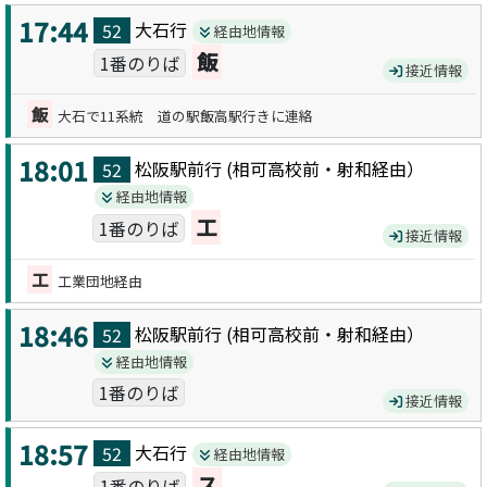
17:44
大石
行
52
経由地情報
飯
1番のりば
接近情報
飯
大石で11系統 道の駅飯高駅行きに連絡
18:01
松阪駅前
行 (
相可高校前・射和
経由）
52
経由地情報
工
1番のりば
接近情報
工
工業団地経由
18:46
松阪駅前
行 (
相可高校前・射和
経由）
52
経由地情報
1番のりば
接近情報
18:57
大石
行
52
経由地情報
ス
1番のりば