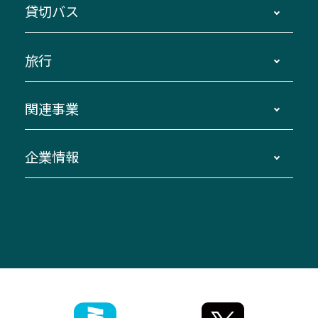
貸切バス
路線バスのご利用方法
南紀・VISON～横浜・東京・埼玉
運賃・乗車券・乗車券発売窓口
四日市～京都
観光バスの種類・設備
旅行
三重交通接近情報バスロケーションシステム
伊賀～名古屋
貸切バスのご利用について
ダイヤ改正情報
長島温泉～名古屋・栄
よくあるご質問
バスツアー・旅行
関連事業
迂回・休止について
南紀～VISON～名古屋
お問い合わせ
貸切バス団体旅行
臨時バスについて
湯の山温泉～名古屋
窓口案内
生命保険・損害保険
企業情報
伊勢二見鳥羽周遊バスCANばす
桑名・長島温泉・金城ふ頭駅～中部国際空港
美し国周遊ばす
自家用自動車車両運行管理
「みえブルーライン」（三重大学病院直通バ
（休止中）
よくあるご質問
大型自動車車検鈑金
会社情報
ス）
四日市～中部国際空港（休止中）
お問い合わせ
バス・タクシー交通広告
IR・決算情報
アンパンマンミュージアムバス
その他の高速バス
ITサービス（RPA業務自動化支援）
三重交通の取組み・CSR
VISON（ヴィソン）へのアクセス
異常事態発生時のお願い
観光コンサルティング
採用情報
神都ライナー
お客様駐車場のご案内
月極駐車場（津市内）
三重交通公式キャラクター
ミジュマルの電気バス
フリーWi-Fiサービスについて（高速バス）
ザ・バスコレクション三重交通バスセット
ファンコーナー
ミジュマルのラッピングバス（鈴鹿管内）
アイコンの説明