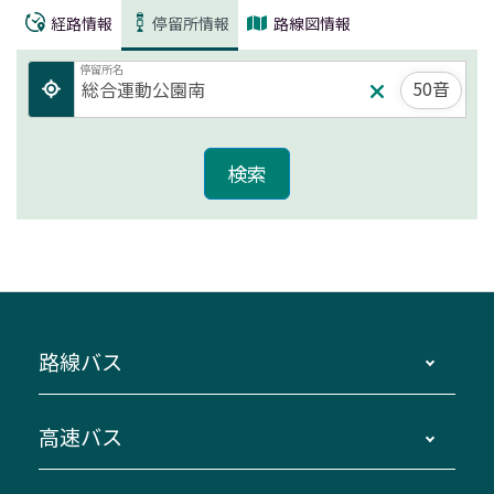
経路情報
停留所情報
路線図情報
停留所名
50音
路線バス
時刻・運賃・停留所・路線図・冊子型時刻表
高速バス
主要停留所案内図・時刻表
地区別路線図
鳥羽・伊勢・県内各地 ～東京・埼玉