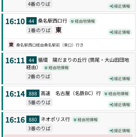
4番のりば
接近情報
16:10
桑名駅西口
行
44
経由地情報
東
1番のりば
接近情報
東
桑名駅西口経由桑名駅前（東口）行き
16:11
循環 陽だまりの丘
行 (
筒尾・大山田団地
44
経由）
経由地情報
2番のりば
接近情報
16:14
高速 名古屋（名鉄BC）
行
888
経由地情報
5番のりば
接近情報
16:16
ネオポリス
行
880
経由地情報
3番のりば
接近情報