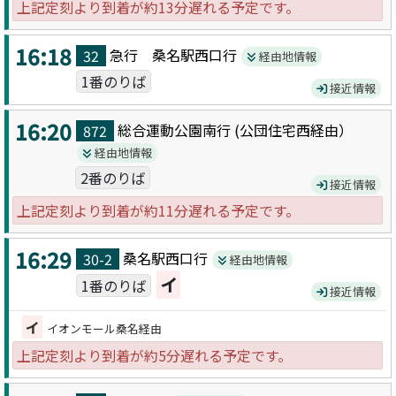
上記定刻より到着が約13分遅れる予定です。
16:18
急行 桑名駅西口
行
32
経由地情報
1番のりば
接近情報
16:20
総合運動公園南
行 (
公団住宅西
経由）
872
経由地情報
2番のりば
接近情報
上記定刻より到着が約11分遅れる予定です。
16:29
桑名駅西口
行
30-2
経由地情報
イ
1番のりば
接近情報
イ
イオンモール桑名経由
上記定刻より到着が約5分遅れる予定です。