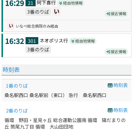
16:29
阿下喜
行
21
経由地情報
い
3番のりば
接近情報
い
いなべ総合病院のみ経由
16:32
ネオポリス
行
301
経由地情報
3番のりば
接近情報
時刻表
時刻表
1番のりば
桑名駅西口 桑名駅前（東口） 急行 桑名駅西口
時刻表
2番のりば
循環 野田・星見ヶ丘 総合運動公園南 循環 陽だまりの
丘 筒尾九丁目 循環 大山田団地