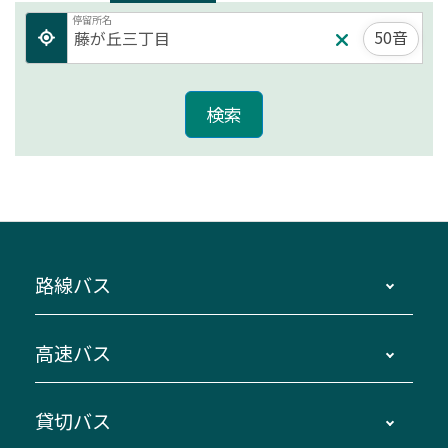
停留所名
50音
路線バス
時刻・運賃・停留所・路線図・冊子型時刻表
高速バス
主要停留所案内図・時刻表
地区別路線図
鳥羽・伊勢・県内各地 ～東京・埼玉
貸切バス
路線バスのご利用方法
南紀・VISON～横浜・東京・埼玉