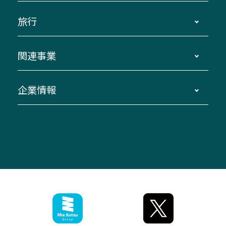
運賃・乗車券・乗車券発売窓口
四日市～京都
観光バスの種類・設備
旅行
三重交通接近情報バスロケーションシステム
伊賀～名古屋
貸切バスのご利用について
ダイヤ改正情報
長島温泉～名古屋・栄
よくあるご質問
バスツアー・旅行
関連事業
迂回・休止について
南紀～VISON～名古屋
お問い合わせ
貸切バス団体旅行
臨時バスについて
湯の山温泉～名古屋
窓口案内
生命保険・損害保険
企業情報
伊勢二見鳥羽周遊バスCANばす
桑名・長島温泉・金城ふ頭駅～中部国際空港
美し国周遊ばす
自家用自動車車両運行管理
「みえブルーライン」（三重大学病院直通バ
（休止中）
よくあるご質問
大型自動車車検鈑金
会社情報
ス）
四日市～中部国際空港（休止中）
お問い合わせ
バス・タクシー交通広告
IR・決算情報
アンパンマンミュージアムバス
その他の高速バス
ITサービス（RPA業務自動化支援）
三重交通の取組み・CSR
VISON（ヴィソン）へのアクセス
異常事態発生時のお願い
観光コンサルティング
採用情報
神都ライナー
お客様駐車場のご案内
月極駐車場（津市内）
三重交通公式キャラクター
ミジュマルの電気バス
フリーWi-Fiサービスについて（高速バス）
ザ・バスコレクション三重交通バスセット
ファンコーナー
ミジュマルのラッピングバス（鈴鹿管内）
アイコンの説明
三重交通公式グッズ
お問い合わせ
参宮バス
インターネット予約