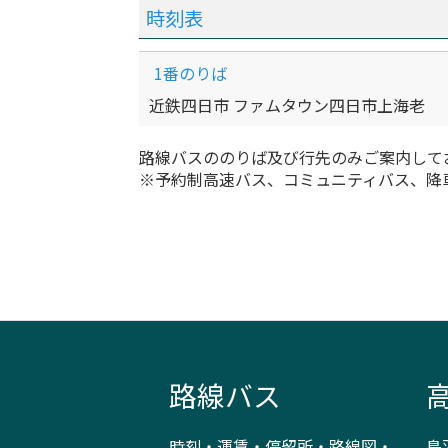
時刻表
1番のりば
近鉄四日市 ファムタウン四日市上海老
路線バスののりば及び行先のみご案内して
※予約制高速バス、コミュニティバス、降
路線バス
時刻・運賃・停留所・路線図・
鳥