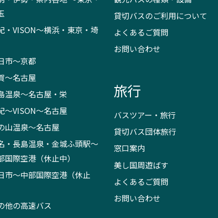
玉
貸切バスのご利用について
紀・VISON～横浜・東京・埼
よくあるご質問
お問い合わせ
日市～京都
賀～名古屋
旅行
島温泉～名古屋・栄
紀～VISON～名古屋
バスツアー・旅行
の山温泉～名古屋
貸切バス団体旅行
名・長島温泉・金城ふ頭駅～
窓口案内
部国際空港（休止中）
美し国周遊ばす
日市～中部国際空港（休止
よくあるご質問
）
お問い合わせ
の他の高速バス