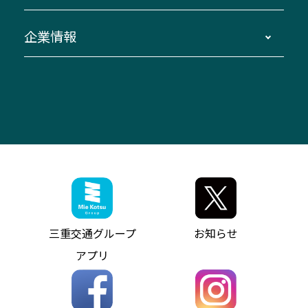
臨時バスについて
湯の山温泉～名古屋
窓口案内
生命保険・損害保険
企業情報
伊勢二見鳥羽周遊バスCANばす
桑名・長島温泉・金城ふ頭駅～中部国際空港
美し国周遊ばす
自家用自動車車両運行管理
「みえブルーライン」（三重大学病院直通バ
（休止中）
よくあるご質問
大型自動車車検鈑金
会社情報
ス）
四日市～中部国際空港（休止中）
お問い合わせ
バス・タクシー交通広告
IR・決算情報
アンパンマンミュージアムバス
その他の高速バス
ITサービス（RPA業務自動化支援）
三重交通の取組み・CSR
VISON（ヴィソン）へのアクセス
異常事態発生時のお願い
観光コンサルティング
採用情報
神都ライナー
お客様駐車場のご案内
月極駐車場（津市内）
三重交通公式キャラクター
ミジュマルの電気バス
フリーWi-Fiサービスについて（高速バス）
ザ・バスコレクション三重交通バスセット
ファンコーナー
ミジュマルのラッピングバス（鈴鹿管内）
アイコンの説明
三重交通公式グッズ
お問い合わせ
参宮バス
インターネット予約
お知らせ・最新情報一覧
三重交通グループ
お知らせ
神都バス
よくあるご質問
ニュースリリース
アプリ
パールシャトル
お問い合わせ
お問い合わせ
バス情報の見える化
個人情報保護方針
コミュニティバス