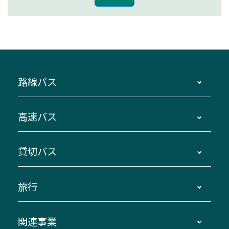
路線バス
時刻・運賃・停留所・路線図・冊子型時刻表
高速バス
主要停留所案内図・時刻表
地区別路線図
鳥羽・伊勢・県内各地 ～東京・埼玉
貸切バス
路線バスのご利用方法
南紀・VISON～横浜・東京・埼玉
運賃・乗車券・乗車券発売窓口
四日市～京都
観光バスの種類・設備
旅行
三重交通接近情報バスロケーションシステム
伊賀～名古屋
貸切バスのご利用について
ダイヤ改正情報
長島温泉～名古屋・栄
よくあるご質問
バスツアー・旅行
関連事業
迂回・休止について
南紀～VISON～名古屋
お問い合わせ
貸切バス団体旅行