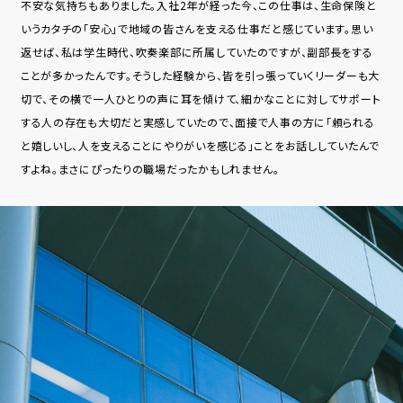
不安な気持ちもありました。⼊社2年が経った今、この仕事は、⽣命保険と
いうカタチの「安⼼」で地域の皆さんを⽀える仕事だと感じています。思い
返せば、私は学⽣時代、吹奏楽部に所属していたのですが、副部⻑をする
ことが多かったんです。そうした経験から、皆を引っ張っていくリーダーも⼤
切で、その横で⼀⼈ひとりの声に⽿を傾けて、細かなことに対してサポート
する⼈の存在も大切だと実感していたので、⾯接で⼈事の⽅に「頼られる
と嬉しいし、⼈を⽀えることにやりがいを感じる」ことをお話ししていたんで
すよね。まさにぴったりの職場だったかもしれません。