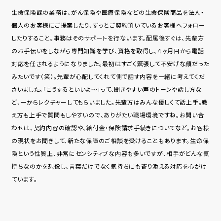
⽣命保険課の業務は、がん保険や医療保険などの⽣命保険商品を法⼈・
個⼈のお客様にご提案したり、ずっとご契約頂いているお客様へフォロー
したりすること。事務はそのサポートを⾏ないます。配属後すぐは、先輩⽅
のお⼿伝いをしながら専⾨知識を学び、資格を取得し、４ヶ⽉⽬から電話
対応を任されるようになりました。最初はすごく緊張して不安げな顔だった
みたいです（笑）。先輩が⼼配してくれて側で話す内容を一緒に考えてくだ
さいました。「こうするといいよ〜」って、聞きやすい声のトーンや話し⽅な
ど、⼀からレクチャーしてもらいました。先輩⽅はみんな優しくて話上⼿。教
え⽅も上⼿で質問もしやすいので、ありがたい職場環境ですね。お問い合
わせは、契約内容の確認や、給付⾦・保険請求⼿続きについてなど。お客様
の現状をお聞きして、新たな保障のご相談を受けることもあります。⽣命保
険という性質上、⾮常にセンシティブな内容も多いですが、相⼿がどんな気
持ちなのかを想像し、⾔葉だけでなく気持ちにも寄り添える対応を⼼がけ
ています。