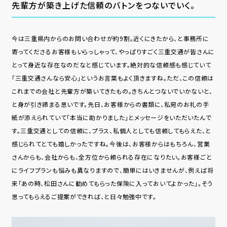
先輩⽅が築き上げた信頼のバトンをつないでいく。
今は三重県内からのお問い合わせが約9割。近くにきたから、と事務所に
寄ってくださるお客様もいらっしゃって、やっぱりすごく三重交通が皆さんに
とって⾝近な存在なのだなと感じています。絶対的な信頼感も感じていて
「三重交通さんなら安⼼」というお⾔葉もよく頂きますね。ただ、この信頼は
これまでの会社と先輩⽅が築いてきたもの。きちんとつないでいかないと、
と⾝が引き締まる思いです。先⽇、お客様からの書類に、私宛のお礼の⼿
紙が添えられていて「本当に助かりました」とメッセージをいただいたんで
す。三重交通としての信頼に、プラス、私個⼈としても信頼してもらえた、と
感じられてとても嬉しかったですね。今後は、お客様からはもちろん、営業
さんからも、会社からも、全⽅位から頼られる存在になりたい。お客様ごと
にライフプランも悩みも異なりますので、簡単にはいきませんが、例えば将
来「あの時、松⽥さんに勧めてもらった保険に⼊っておいてよかった」。そう
思ってもらえるご提案ができれば、と⽇々勉強中です。