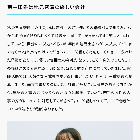
第⼀印象は地元密着の優しい会社。
私の三重交通との出会いは、⾼校⽣の時。初めての路線バスで乗り⽅がわ
からず、うまく降りられなくて路線を⼀周してしまったんです（笑）。オロオロ
していたら、⾃分のお⽗さんくらいの年代の運転⼠さんが「⼤丈夫︖どこま
で行くの？」と声をかけてくださって。すごく優しく対応してくださって救われ
た経験があります。優しい雰囲気の会社だなってすごく印象的でしたね。そ
の後はバスにも乗れるようになり、当たり前の存在になっていきました。就
職活動では「⼤好きな三重県を⽀える仕事がしたい」と考え、三重交通へ応
募しました。⾯接で驚いたのは、若い社員が多いこと。歴史のある会社だか
ら、年配の人事の方ばかりなのかな︖と緊張していたら、若手の女性の人
事の方がにこやかに対応してくださって。すごく話しやすくて、ここで働きた
いという気持ちが強くなりました。