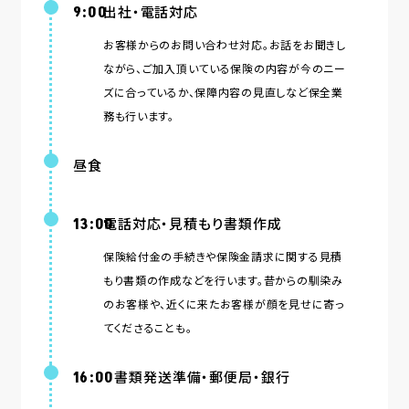
出社・電話対応
9:00
お客様からのお問い合わせ対応。お話をお聞きし
ながら、ご加⼊頂いている保険の内容が今のニー
ズに合っているか、保障内容の⾒直しなど保全業
務も⾏います。
昼食
電話対応・⾒積もり書類作成
13:00
保険給付⾦の⼿続きや保険⾦請求に関する⾒積
もり書類の作成などを⾏います。昔からの馴染み
のお客様や、近くに来たお客様が顔を⾒せに寄っ
てくださることも。
書類発送準備・郵便局・銀⾏
16:00