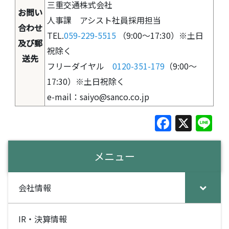
三重交通株式会社
お問い
人事課 アシスト社員採用担当
合わせ
TEL.
059-229-5515
（9:00～17:30）※土日
及び郵
祝除く
送先
フリーダイヤル
0120-351-179
（9:00～
17:30）※土日祝除く
e-mail：saiyo@sanco.co.jp
F
X
Li
a
n
c
e
メニュー
e
b
会社情報
o
o
IR・決算情報