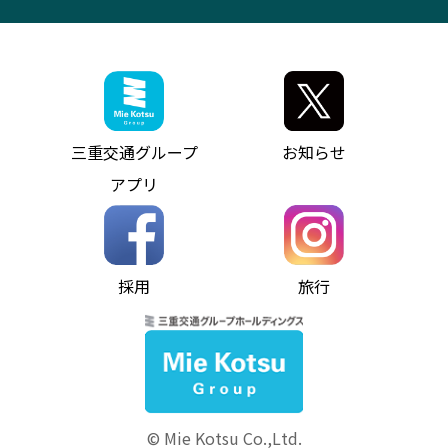
観光コンサルティング
採用情報
神都ライナー
お客様駐車場のご案内
月極駐車場（津市内）
三重交通公式キャラクター
ミジュマルの電気バス
フリーWi-Fiサービスについて（高速バス）
ザ・バスコレクション三重交通バスセット
ファンコーナー
ミジュマルのラッピングバス（鈴鹿管内）
アイコンの説明
三重交通公式グッズ
お問い合わせ
参宮バス
インターネット予約
お知らせ・最新情報一覧
三重交通グループ
お知らせ
神都バス
よくあるご質問
ニュースリリース
アプリ
パールシャトル
お問い合わせ
お問い合わせ
バス情報の見える化
個人情報保護方針
コミュニティバス
ソーシャルメディア運用ポリシー
バス・タクシー交通広告
採用
旅行
ホームページのご利用にあたって
異常事態発生時のお願い
Notes for Using this Website
よくあるご質問
推奨環境
お問い合わせ
よくあるご質問
サイトマップ
© Mie Kotsu Co.,Ltd.