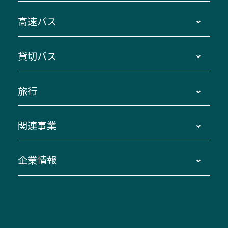
時刻・運賃・停留所・路線図・冊子型時刻表
高速バス
主要停留所案内図・時刻表
地区別路線図
鳥羽・伊勢・県内各地 ～東京・埼玉
貸切バス
路線バスのご利用方法
南紀・VISON～横浜・東京・埼玉
運賃・乗車券・乗車券発売窓口
四日市～京都
観光バスの種類・設備
旅行
三重交通接近情報バスロケーションシステム
伊賀～名古屋
貸切バスのご利用について
ダイヤ改正情報
長島温泉～名古屋・栄
よくあるご質問
バスツアー・旅行
関連事業
迂回・休止について
南紀～VISON～名古屋
お問い合わせ
貸切バス団体旅行
臨時バスについて
湯の山温泉～名古屋
窓口案内
生命保険・損害保険
企業情報
伊勢二見鳥羽周遊バスCANばす
桑名・長島温泉・金城ふ頭駅～中部国際空港
美し国周遊ばす
自家用自動車車両運行管理
「みえブルーライン」（三重大学病院直通バ
（休止中）
よくあるご質問
大型自動車車検鈑金
会社情報
ス）
四日市～中部国際空港（休止中）
お問い合わせ
バス・タクシー交通広告
IR・決算情報
アンパンマンミュージアムバス
その他の高速バス
ITサービス（RPA業務自動化支援）
三重交通の取組み・CSR
VISON（ヴィソン）へのアクセス
異常事態発生時のお願い