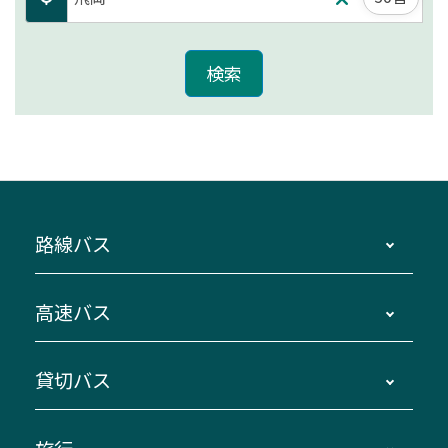
路線バス
時刻・運賃・停留所・路線図・冊子型時刻表
高速バス
主要停留所案内図・時刻表
地区別路線図
鳥羽・伊勢・県内各地 ～東京・埼玉
貸切バス
路線バスのご利用方法
南紀・VISON～横浜・東京・埼玉
運賃・乗車券・乗車券発売窓口
四日市～京都
観光バスの種類・設備