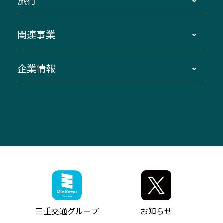
旅行
三重交通接近情報バスロケーションシステム
伊賀～名古屋
貸切バスのご利用について
ダイヤ改正情報
長島温泉～名古屋・栄
よくあるご質問
バスツアー・旅行
関連事業
迂回・休止について
南紀～VISON～名古屋
お問い合わせ
貸切バス団体旅行
臨時バスについて
湯の山温泉～名古屋
窓口案内
生命保険・損害保険
企業情報
伊勢二見鳥羽周遊バスCANばす
桑名・長島温泉・金城ふ頭駅～中部国際空港
美し国周遊ばす
自家用自動車車両運行管理
「みえブルーライン」（三重大学病院直通バ
（休止中）
よくあるご質問
大型自動車車検鈑金
会社情報
ス）
四日市～中部国際空港（休止中）
お問い合わせ
バス・タクシー交通広告
IR・決算情報
アンパンマンミュージアムバス
その他の高速バス
ITサービス（RPA業務自動化支援）
三重交通の取組み・CSR
VISON（ヴィソン）へのアクセス
異常事態発生時のお願い
観光コンサルティング
採用情報
神都ライナー
お客様駐車場のご案内
月極駐車場（津市内）
三重交通公式キャラクター
ミジュマルの電気バス
フリーWi-Fiサービスについて（高速バス）
ザ・バスコレクション三重交通バスセット
ファンコーナー
ミジュマルのラッピングバス（鈴鹿管内）
アイコンの説明
三重交通公式グッズ
お問い合わせ
参宮バス
インターネット予約
お知らせ・最新情報一覧
三重交通グループ
お知らせ
神都バス
よくあるご質問
ニュースリリース