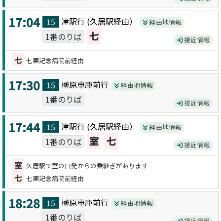
17:04
津駅
行 (
久居駅
経由）
15
経由地情報
七
1番のりば
接近情報
七
七栗記念病院前経由
17:30
榊原車庫前
行
15
経由地情報
1番のりば
接近情報
17:44
津駅
行 (
久居駅
経由）
15
経由地情報
室
七
1番のりば
接近情報
室
久居駅で室の口発からの乗継ぎがあります
七
七栗記念病院前経由
18:28
榊原車庫前
行
15
経由地情報
1番のりば
接近情報