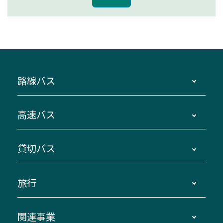
路線バス
時刻・運賃・停留所・路線図・冊子型時刻表
高速バス
主要停留所案内図・時刻表
地区別路線図
鳥羽・伊勢・県内各地 ～東京・埼玉
貸切バス
路線バスのご利用方法
南紀・VISON～横浜・東京・埼玉
運賃・乗車券・乗車券発売窓口
四日市～京都
観光バスの種類・設備
旅行
三重交通接近情報バスロケーションシステム
伊賀～名古屋
貸切バスのご利用について
ダイヤ改正情報
長島温泉～名古屋・栄
よくあるご質問
バスツアー・旅行
関連事業
迂回・休止について
南紀～VISON～名古屋
お問い合わせ