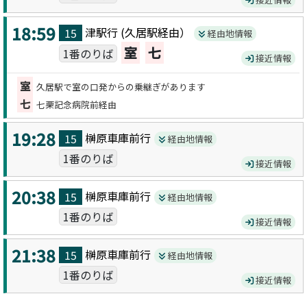
18:59
津駅
行 (
久居駅
経由）
15
経由地情報
室
七
1番のりば
接近情報
室
久居駅で室の口発からの乗継ぎがあります
七
七栗記念病院前経由
19:28
榊原車庫前
行
15
経由地情報
1番のりば
接近情報
20:38
榊原車庫前
行
15
経由地情報
1番のりば
接近情報
21:38
榊原車庫前
行
15
経由地情報
1番のりば
接近情報