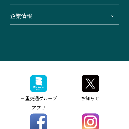
貸切バス団体旅行
臨時バスについて
湯の山温泉～名古屋
窓口案内
生命保険・損害保険
企業情報
伊勢二見鳥羽周遊バスCANばす
桑名・長島温泉・金城ふ頭駅～中部国際空港
美し国周遊ばす
自家用自動車車両運行管理
「みえブルーライン」（三重大学病院直通バ
（休止中）
よくあるご質問
大型自動車車検鈑金
会社情報
ス）
四日市～中部国際空港（休止中）
お問い合わせ
バス・タクシー交通広告
IR・決算情報
アンパンマンミュージアムバス
その他の高速バス
ITサービス（RPA業務自動化支援）
三重交通の取組み・CSR
VISON（ヴィソン）へのアクセス
異常事態発生時のお願い
観光コンサルティング
採用情報
神都ライナー
お客様駐車場のご案内
月極駐車場（津市内）
三重交通公式キャラクター
ミジュマルの電気バス
フリーWi-Fiサービスについて（高速バス）
ザ・バスコレクション三重交通バスセット
ファンコーナー
ミジュマルのラッピングバス（鈴鹿管内）
アイコンの説明
三重交通公式グッズ
お問い合わせ
参宮バス
インターネット予約
お知らせ・最新情報一覧
三重交通グループ
お知らせ
神都バス
よくあるご質問
ニュースリリース
アプリ
パールシャトル
お問い合わせ
お問い合わせ
バス情報の見える化
個人情報保護方針
コミュニティバス