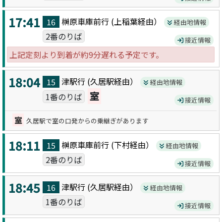
17:41
榊原車庫前
行 (
上稲葉
経由）
16
経由地情報
2番のりば
接近情報
上記定刻より到着が約9分遅れる予定です。
18:04
津駅
行 (
久居駅
経由）
15
経由地情報
室
1番のりば
接近情報
室
久居駅で室の口発からの乗継ぎがあります
18:11
榊原車庫前
行 (
下村
経由）
15
経由地情報
2番のりば
接近情報
18:45
津駅
行 (
久居駅
経由）
16
経由地情報
1番のりば
接近情報