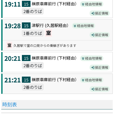
19:11
榊原車庫前
行 (
下村
経由）
15
経由地情報
2番のりば
接近情報
19:28
津駅
行 (
久居駅
経由）
15
経由地情報
室
1番のりば
接近情報
室
久居駅で室の口発からの乗継ぎがあります
20:21
榊原車庫前
行 (
下村
経由）
15
経由地情報
2番のりば
接近情報
21:21
榊原車庫前
行 (
下村
経由）
15
経由地情報
2番のりば
接近情報
時刻表