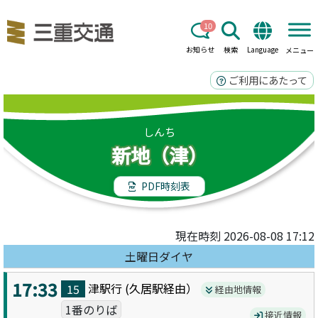
10
お知らせ
検索
Language
メニュー
ご利用にあたって
しんち
新地（津）
PDF時刻表
現在時刻 2026-08-08 17:12
土曜日ダイヤ
17:33
津駅
行 (
久居駅
経由）
15
経由地情報
1番のりば
接近情報