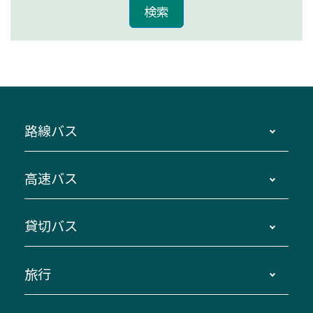
路線バス
時刻・運賃・停留所・路線図・冊子型時刻表
高速バス
主要停留所案内図・時刻表
地区別路線図
鳥羽・伊勢・県内各地 ～東京・埼玉
貸切バス
路線バスのご利用方法
南紀・VISON～横浜・東京・埼玉
運賃・乗車券・乗車券発売窓口
四日市～京都
観光バスの種類・設備
旅行
三重交通接近情報バスロケーションシステム
伊賀～名古屋
貸切バスのご利用について
ダイヤ改正情報
長島温泉～名古屋・栄
よくあるご質問
バスツアー・旅行