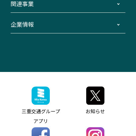
関連事業
迂回・休止について
南紀～VISON～名古屋
お問い合わせ
貸切バス団体旅行
臨時バスについて
湯の山温泉～名古屋
窓口案内
生命保険・損害保険
企業情報
伊勢二見鳥羽周遊バスCANばす
桑名・長島温泉・金城ふ頭駅～中部国際空港
美し国周遊ばす
自家用自動車車両運行管理
「みえブルーライン」（三重大学病院直通バ
（休止中）
よくあるご質問
大型自動車車検鈑金
会社情報
ス）
四日市～中部国際空港（休止中）
お問い合わせ
バス・タクシー交通広告
IR・決算情報
アンパンマンミュージアムバス
その他の高速バス
ITサービス（RPA業務自動化支援）
三重交通の取組み・CSR
VISON（ヴィソン）へのアクセス
異常事態発生時のお願い
観光コンサルティング
採用情報
神都ライナー
お客様駐車場のご案内
月極駐車場（津市内）
三重交通公式キャラクター
ミジュマルの電気バス
フリーWi-Fiサービスについて（高速バス）
ザ・バスコレクション三重交通バスセット
ファンコーナー
ミジュマルのラッピングバス（鈴鹿管内）
アイコンの説明
三重交通公式グッズ
お問い合わせ
参宮バス
インターネット予約
お知らせ・最新情報一覧
三重交通グループ
お知らせ
神都バス
よくあるご質問
ニュースリリース
アプリ
パールシャトル
お問い合わせ
お問い合わせ
バス情報の見える化