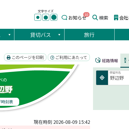
文字サイズ
10
●
●
お知らせ
検索
会社
●
ス
貸切バス
旅行
このページを印刷
ご利用にあたって
経路情報
停留所名
べの
辺野
F時刻表
現在時刻 2026-08-09 15:42