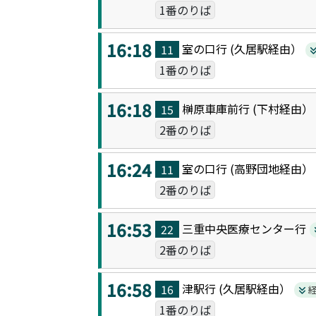
1番のりば
16:18
室の口
行 (
久居駅
経由）
11
1番のりば
16:18
榊原車庫前
行 (
下村
経由
15
2番のりば
16:24
室の口
行 (
高野団地
経由
11
2番のりば
16:53
三重中央医療センター
行
22
2番のりば
16:58
津駅
行 (
久居駅
経由）
16
1番のりば