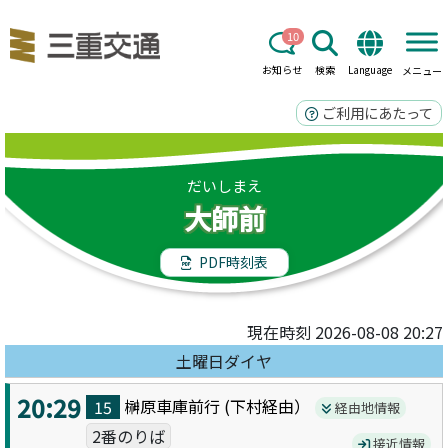
10
お知らせ
検索
Language
メニュー
ご利用にあたって
だいしまえ
大師前
PDF時刻表
現在時刻 2026-08-08 20:27
土曜日ダイヤ
20:29
榊原車庫前
行 (
下村
経由）
15
経由地情報
2番のりば
接近情報