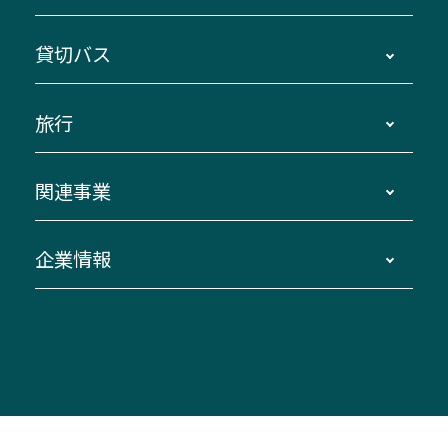
主要停留所案内図・時刻表
地区別路線図
鳥羽・伊勢・県内各地 ～東京・埼玉
貸切バス
路線バスのご利用方法
南紀・VISON～横浜・東京・埼玉
運賃・乗車券・乗車券発売窓口
四日市～京都
観光バスの種類・設備
旅行
三重交通接近情報バスロケーションシステム
伊賀～名古屋
貸切バスのご利用について
ダイヤ改正情報
長島温泉～名古屋・栄
よくあるご質問
バスツアー・旅行
関連事業
迂回・休止について
南紀～VISON～名古屋
お問い合わせ
貸切バス団体旅行
臨時バスについて
湯の山温泉～名古屋
窓口案内
生命保険・損害保険
企業情報
伊勢二見鳥羽周遊バスCANばす
桑名・長島温泉・金城ふ頭駅～中部国際空港
美し国周遊ばす
自家用自動車車両運行管理
「みえブルーライン」（三重大学病院直通バ
（休止中）
よくあるご質問
大型自動車車検鈑金
会社情報
ス）
四日市～中部国際空港（休止中）
お問い合わせ
バス・タクシー交通広告
IR・決算情報
アンパンマンミュージアムバス
その他の高速バス
ITサービス（RPA業務自動化支援）
三重交通の取組み・CSR
VISON（ヴィソン）へのアクセス
異常事態発生時のお願い
観光コンサルティング
採用情報
神都ライナー
お客様駐車場のご案内
月極駐車場（津市内）
三重交通公式キャラクター