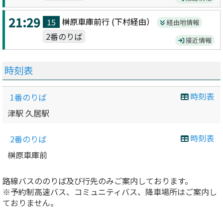
21:29
榊原車庫前
行 (
下村
経由）
15
経由地情報
2番のりば
接近情報
時刻表
時刻表
1番のりば
津駅 久居駅
時刻表
2番のりば
榊原車庫前
路線バスののりば及び行先のみご案内しております。
※予約制高速バス、コミュニティバス、降車場所はご案内し
ておりません。